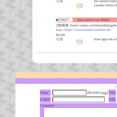
bet united state
引用
canada online sl
■259057
Just want to say Hello!
□投稿者/ bester casino zweiteinzahlungsb
http://https://www.simmert-sachsen.de/
Res50
keno app um ech
引用
Name
/
[ID:h0hCetgg]
Title
E-Mail
/
URL
Comment