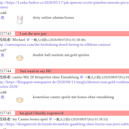
ttp://https://Lenka.Sedlce.cz/2026/05/17/jak-spravne-zvolit-platebni-metodu-pro-z
asino/
es46
sloty online zdarma bonus
引用
257743
I am the new guy
投稿者/ Michael
＠
一般人(4回)-(2026/08/07(Fri) 01:58:46)
ttp://carrozapizza.com/die-bedrohung-durch-betrug-in-offshore-casinos/
es47
double ball roulette um geld spielen
引用
257744
Just want to say Hi!
投稿者/ casino Mit 20 freispielen ohne Einzahlung
＠
一般人(1回)-(2026/08/07(Fri) 01
ttp://https://Kingspan-transparent.de/2026/06/11/moglichkeiten-zum-geld-verdien
pielen-2026/
es48
kostenlose casino spiele mit bonus ohne einzahlung
引用
257745
Im glad I finally registered
投稿者/ my Casino bestes spiel
＠
一般人(1回)-(2026/08/07(Fri) 01:58:55)
tp://https://designtextil.de/trends-im-mobile-gambling-ohne-lizenz-was-jetzt-zahlt