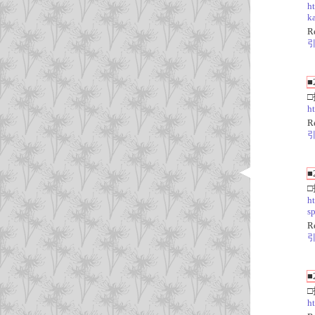
h
k
R
■
□
h
R
■
□
h
s
R
■
□
ht