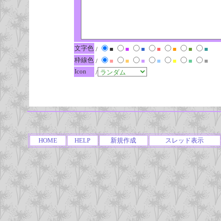
文字色
/
■
■
■
■
■
■
■
枠線色
/
■
■
■
■
■
■
■
Icon
/
HOME
HELP
新規作成
スレッド表示