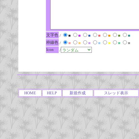
文字色
/
■
■
■
■
■
■
■
枠線色
/
■
■
■
■
■
■
■
Icon
/
HOME
HELP
新規作成
スレッド表示