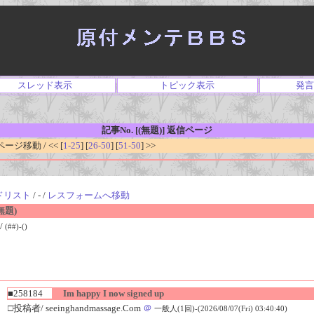
スレッド表示
トピック表示
発言
記事No. [(無題)] 返信ページ
ジ移動 / << [
1-25
] [
26-50
] [
51-50
] >>
ドリスト
/ - /
レスフォームへ移動
無題)
/
(##)-()
■258184
Im happy I now signed up
□投稿者/ seeinghandmassage.Com
＠
一般人(1回)-(2026/08/07(Fri) 03:40:40)