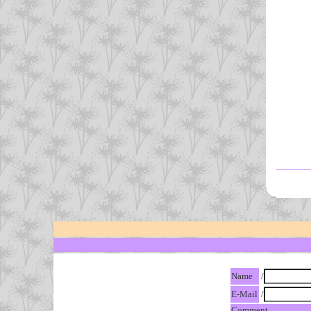
Name
/
E-Mail
/
Comment