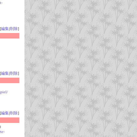
t-
[
編集
|
削除
]
[
編集
|
削除
]
piel/
[
編集
|
削除
]
)
te-