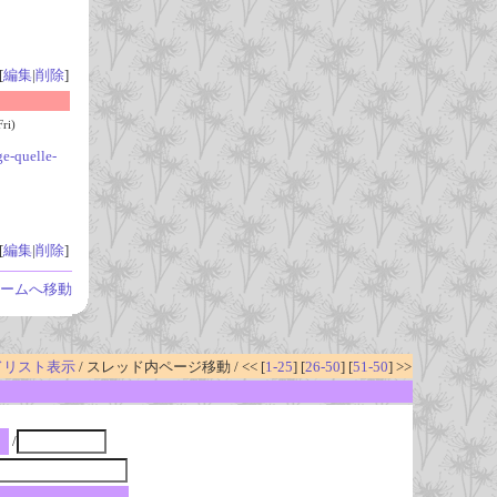
[
編集
|
削除
]
ri)
ge-quelle-
[
編集
|
削除
]
ームへ移動
ドリスト表示
/ スレッド内ページ移動 / << [
1-25
] [
26-50
] [
51-50
] >>
/