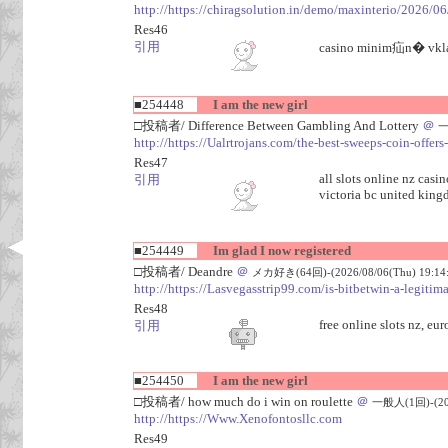
http://https://chiragsolution.in/demo/maxinterio/2026/0
Res46
引用
casino minim疝n� vkla
■254448
I am the new girl
□投稿者/ Difference Between Gambling And Lottery
＠
一
http://https://Ualrtrojans.com/the-best-sweeps-coin-offer
Res47
all slots online nz casi
引用
victoria bc united kin
■254449
Im glad I now registered
□投稿者/ Deandre
＠
メカ好き(64回)-(2026/08/06(Thu) 19:14:
http://https://Lasvegasstrip99.com/is-bitbetwin-a-legitimat
Res48
free online slots nz, eu
引用
■254450
I am the new girl
□投稿者/ how much do i win on roulette
＠
一般人(1回)-(2026
http://https://Www.Xenofontosllc.com
Res49