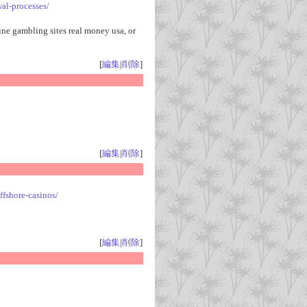
al-processes/
ine gambling sites real money usa, or
[
編集
|
削除
]
[
編集
|
削除
]
ffshore-casinos/
[
編集
|
削除
]