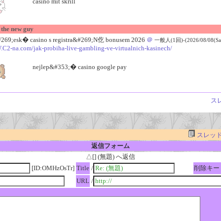
casino mit skrill
the new guy
9;esk� casino s registra&#269;N仡 bonusem 2026
＠
一般人(1回)-(2026/08/08(Sat)
.C2-na.com/jak-probiha-live-gambling-ve-virtualnich-kasinech/
nejlep&#353;� casino google pay
ス
スレッ
返信フォーム
△[] (無題) へ返信
[ID:OMHzOsTr]
Title
/
削除キー
URL
/