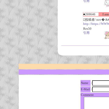
引用
■269646
I am 
□投稿者/ nov� &#26
http://https://WWW
Res50
引用
Name
/
E-Mail
/
Comment