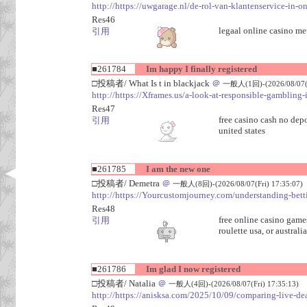
http://https://uwgarage.nl/de-rol-van-klantenservice-in-on
Res46
legaal online casino me
引用
■261784
Im happy I finally registered
□投稿者/ What Is t in blackjack
＠
一般人(1回)-(2026/08/07(Fr
http://https://Xframes.us/a-look-at-responsible-gambling-i
Res47
free casino cash no dep
引用
united states
■261785
I am the new one
□投稿者/ Demetra
＠
一般人(8回)-(2026/08/07(Fri) 17:35:07)
http://https://Yourcustomjourney.com/understanding-bett
Res48
free online casino games
引用
roulette usa, or australi
■261786
Im glad I now registered
□投稿者/ Natalia
＠
一般人(4回)-(2026/08/07(Fri) 17:35:13)
http://https://anisksa.com/2025/10/09/comparing-live-de