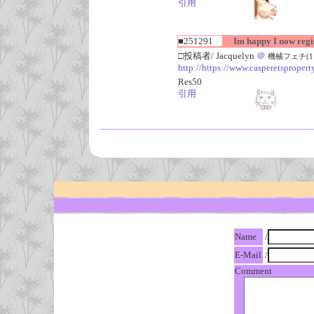
引用
■251291
Im happy I now regi
□投稿者/ Jacquelyn
＠
機械フェチ(115回
http://https://www.casperetspropert
Res50
引用
Name
/
E-Mail
/
Comment