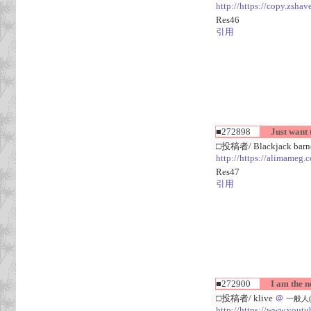
http://https://copy.zshav
Res46
引用
■272898
Just want t
□投稿者/ Blackjack barn
http://https://alimameg.
Res47
引用
■272900
I am the n
□投稿者/ klive
＠
一般人(1回
http://https://www.you