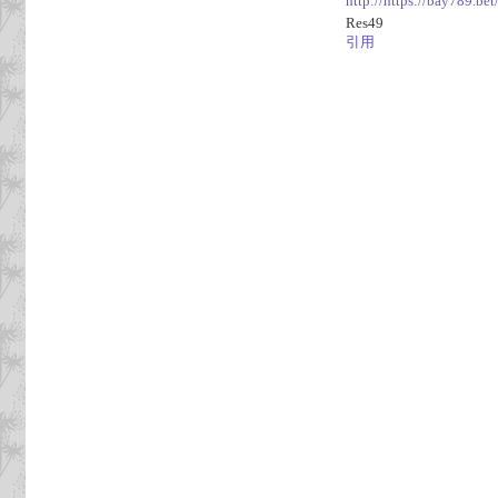
http://https://bay789.bet
Res49
引用