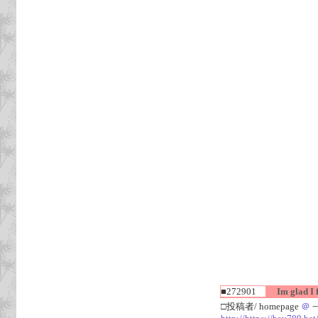
■272901
Im glad I fi
□投稿者/ homepage
＠
一