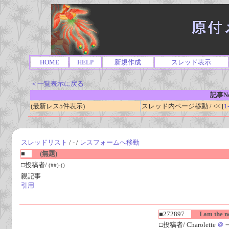
HOME
HELP
新規作成
スレッド表示
＜一覧表示に戻る
記事No
(最新レス5件表示)
スレッド内ページ移動 / << [
1
スレッドリスト
/ - /
レスフォームへ移動
■
(無題)
□投稿者/
(##)-()
親記事
引用
■272897
I am the ne
□投稿者/ Charolette
＠
一