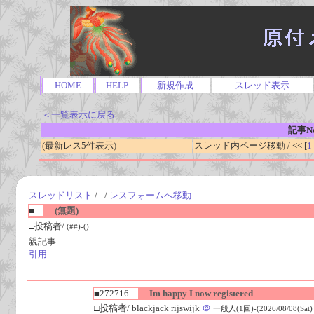
HOME
HELP
新規作成
スレッド表示
＜一覧表示に戻る
記事No
(最新レス5件表示)
スレッド内ページ移動 / << [
1
スレッドリスト
/ - /
レスフォームへ移動
■
(無題)
□投稿者/
(##)-()
親記事
引用
■272716
Im happy I now registered
□投稿者/ blackjack rijswijk
＠
一般人(1回)-(2026/08/08(Sat) 