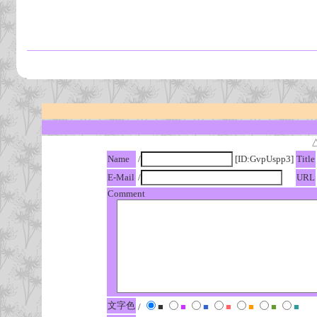
Name
/
[ID:GvpUspp3]
Title
E-Mail
/
URL
Comment
文字色
/
■
■
■
■
■
■
■