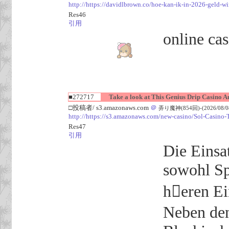
http://https://davidlbrown.co/hoe-kan-ik-in-2026-geld-w
Res46
引用
online cas
■272717
Take a look at This Genius Drip Casino A
□投稿者/ s3.amazonaws.com
＠
弄り魔神(854回)-(2026/08/08(
http://https://s3.amazonaws.com/new-casino/Sol-Casino-T
Res47
引用
Die Einsat
sowohl Sp
heren Ei
Neben den