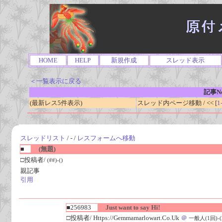
HOME
HELP
新規作成
スレッド表示
＜一覧表示に戻る
記事No
(最新レス5件表示)
スレッド内ページ移動 / << [
1
スレッドリスト
/ - /
レスフォームへ移動
■
(無題)
□投稿者/
(##)-()
親記事
引用
■256983
Just want to say Hi!
□投稿者/ Https://Gemmamarlowart.Co.Uk
＠
一般人(1回)-(20