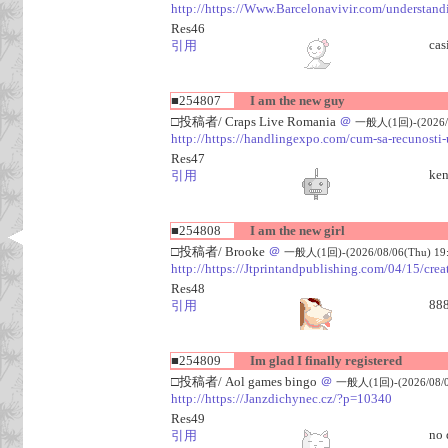
http://https://Www.Barcelonavivir.com/understandi
Res46
cas
引用
■254807
I am the new guy
□投稿者/ Craps Live Romania
＠
一般人(1回)-(2026/08
http://https://handlingexpo.com/cum-sa-recunosti-
Res47
ken
引用
■254808
I am the new girl
□投稿者/ Brooke
＠
一般人(1回)-(2026/08/06(Thu) 19:
http://https://Jtprintandpublishing.com/04/15/creat
Res48
888
引用
■254809
Im glad I finally registered
□投稿者/ Aol games bingo
＠
一般人(1回)-(2026/08/06
http://https://Janzdichynec.cz/?p=10340
Res49
no 
引用