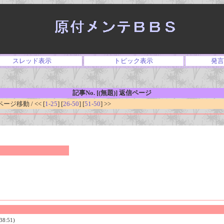
スレッド表示
トピック表示
発言
記事No. [(無題)] 返信ページ
ジ移動 / << [
1-25
] [
26-50
] [
51-50
] >>
38:51)