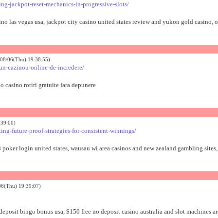
ng-jackpot-reset-mechanics-in-progressive-slots/
ino las vegas usa, jackpot city casino united states review and yukon gold casino, 
/06(Thu) 19:38:55)
un-cazinou-online-de-incredere/
o casino rotiri gratuite fara depunere
39:00)
ing-future-proof-strategies-for-consistent-winnings/
 poker login united states, wausau wi area casinos and new zealand gambling sites, o
(Thu) 19:39:07)
deposit bingo bonus usa, $150 free no deposit casino australia and slot machines a