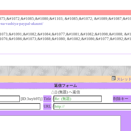
;&#1072;&#1085;&#1080;&#1103; &#1085;&#1072; &#1089;&#1087;&#1086
a-na-vashiya-paypal-akaunt/
1073;&#1091;&#1082;&#1084;&#1077;&#1081;&#1082;&#1098;&#1088; &#1
1076;&#1086;&#1073;&#1088;&#1080; &#1082;&#1086;&#1077;&#1092;&#1
スレッ
返信フォーム
△[] (無題) へ返信
[ID:3sryb9Tj]
Title
/
削除キー
URL
/