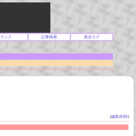
ランク
記事検索
過去ログ
[
編集
|
削除
]