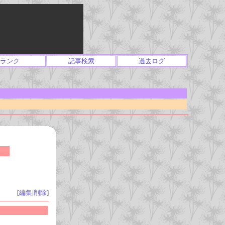
ランク
記事検索
過去ログ
[
編集
|
削除
]