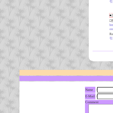
引
■
□投
ht
on
Re
引
Name
/
E-Mail
/
Comment