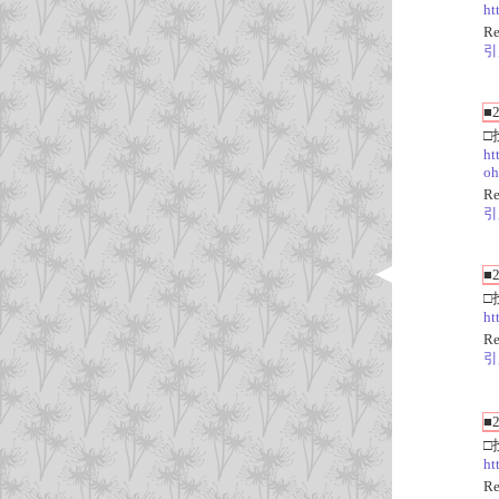
ht
Re
引
■
□投
ht
oh
Re
引
■
□投
ht
Re
引
■
□投
ht
Re