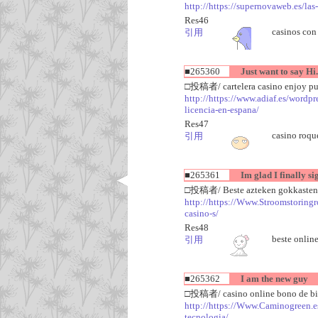
http://https://supernovaweb.es/la
Res46
casinos con
引用
■265360
Just want to say Hi.
□投稿者/ cartelera casino enjoy p
http://https://www.adiaf.es/wordpr
licencia-en-espana/
Res47
casino roqu
引用
■265361
Im glad I finally si
□投稿者/ Beste azteken gokkaste
http://https://Www.Stroomstoringr
casino-s/
Res48
beste onlin
引用
■265362
I am the new guy
□投稿者/ casino online bono de bi
http://https://Www.Caminogreen.e
tecnologia/