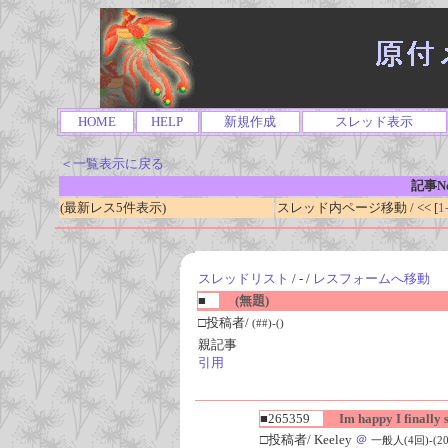
HOME
HELP
新規作成
スレッド表示
＜一覧表示に戻る
記事No
(最新レス5件表示)
スレッド内ページ移動 / << [
1
スレッドリスト
/ - /
レスフォームへ移動
■
(無題)
□投稿者/
(##)-()
親記事
引用
■265359
Im happy I finally s
□投稿者/ Keeley
＠
一般人(4回)-(2026