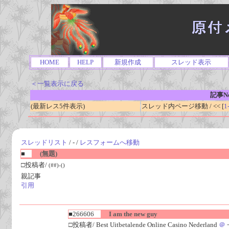
HOME
HELP
新規作成
スレッド表示
＜一覧表示に戻る
記事No
(最新レス5件表示)
スレッド内ページ移動 / << [
1
スレッドリスト
/ - /
レスフォームへ移動
■
(無題)
□投稿者/
(##)-()
親記事
引用
■266606
I am the new guy
□投稿者/ Best Uitbetalende Online Casino Nederland
＠