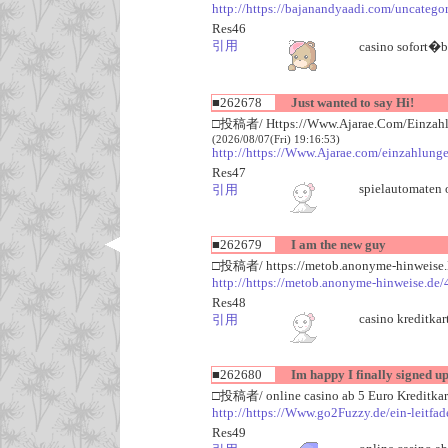
http://https://bajanandyaadi.com/uncatego
Res46
引用
casino sofort�b
■262678
Just wanted to say Hi!
□投稿者/ Https://Www.Ajarae.Com/Einzahlun
(2026/08/07(Fri) 19:16:53)
http://https://Www.Ajarae.com/einzahlungen-
Res47
spielautomaten 
引用
■262679
I am the new guy
□投稿者/ https://metob.anonyme-hinweise
http://https://metob.anonyme-hinweise.de/
Res48
casino kreditkar
引用
■262680
Im happy I finally signed u
□投稿者/ online casino ab 5 Euro Kreditka
http://https://Www.go2Fuzzy.de/ein-leitfade
Res49