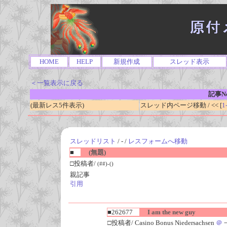
HOME
HELP
新規作成
スレッド表示
＜一覧表示に戻る
記事No
(最新レス5件表示)
スレッド内ページ移動 / << [
1
スレッドリスト
/ - /
レスフォームへ移動
■
(無題)
□投稿者/
(##)-()
親記事
引用
■262677
I am the new guy
□投稿者/ Casino Bonus Niedersachsen
＠
一