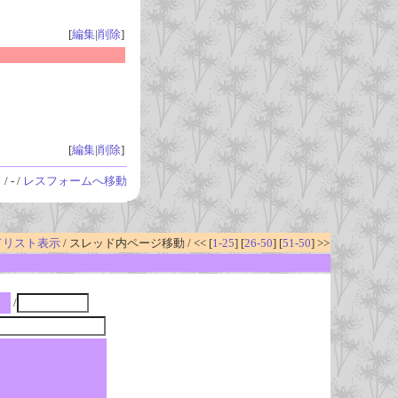
[
編集
|
削除
]
[
編集
|
削除
]
ト
/ - /
レスフォームへ移動
ドリスト表示
/ スレッド内ページ移動 / << [
1-25
] [
26-50
] [
51-50
] >>
/