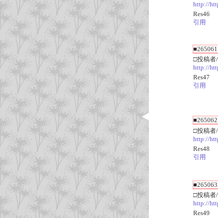
http://h
Res46
引用
■2650
□投稿者/ l
http://ht
Res47
引用
■2650
□投稿者/ su
http://ht
Res48
引用
■2650
□投稿者/ C
http://ht
Res49