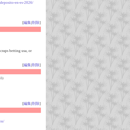
deposito-en-es-2026/
[
編集
|
削除
]
craps betting usa, or
[
編集
|
削除
]
55)
[
編集
|
削除
]
en/