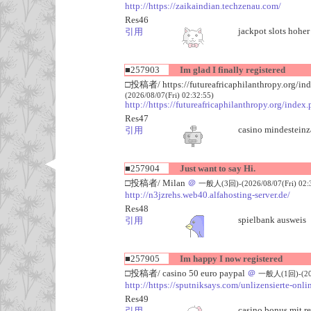
http://https://zaikaindian.techzenau.com/
Res46
jackpot slots hoher
引用
■257903
Im glad I finally registered
□投稿者/ https://futureafricaphilanthropy.org/ind
(2026/08/07(Fri) 02:32:55)
http://https://futureafricaphilanthropy.org/inde
Res47
casino mindesteinz
引用
■257904
Just want to say Hi.
□投稿者/ Milan
＠
一般人(3回)-(2026/08/07(Fri) 02:3
http://n3jzrehs.web40.alfahosting-server.de/
Res48
spielbank ausweis
引用
■257905
Im happy I now registered
□投稿者/ casino 50 euro paypal
＠
一般人(1回)-(2026
http://https://sputniksays.com/unlizensierte-onli
Res49
casino bonus mit r
引用