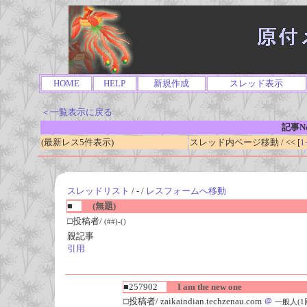
HOME
HELP
新規作成
スレッド表示
＜一覧表示に戻る
記事No
(最新レス5件表示)
スレッド内ページ移動 / << [
1
スレッドリスト
/ - /
レスフォームへ移動
■
(無題)
□投稿者/
(##)-()
親記事
引用
■257902
I am the new one
□投稿者/ zaikaindian.techzenau.com
＠
一般人(1回)-