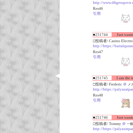
http://www.dftgroupsvn.u
Res46
引用
■251744
Just wanted
□投稿者/ Casino Electron
http://https://baitalqura
Res47
引用
■251745
I am the n
□投稿者/ Frederic
＠
メカ好
http://https://palyazatp
Res48
引用
■251746
Just wanted
□投稿者/ Tommy
＠
一般人
http://https://palyazatp