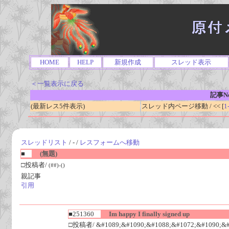
HOME
HELP
新規作成
スレッド表示
＜一覧表示に戻る
記事No
(最新レス5件表示)
スレッド内ページ移動 / << [
1
スレッドリスト
/ - /
レスフォームへ移動
■
(無題)
□投稿者/
(##)-()
親記事
引用
■251360
Im happy I finally signed up
□投稿者/ &#1089;&#1090;&#1088;&#1072;&#1090;&#