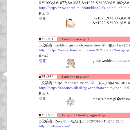
&#1093;&#1077;&#1085;&#1076;&#1080;&#1082;&#
http://https://www.herdimur.com/blog/kak-da-poluchite-p
Res46
&#1073;&#1086;&#10
引用
&#1073;&#1091;&#10
■251361
I am the new girl
□投稿者/ wedden tips sportcompetities
＠
一般人(1回)-(2026/
http://https://www.Biancoarch.com/2026/07/12/hoe-ga-je
Res47
grote wedden bookmake
引用
■251362
I am the new one
□投稿者/ https://abbruch-dk.de/
＠
一般人(1回)-(2026/08/06(
http://https://abbruch-dk.de/gewinnchancen-mythen-und-
Res48
引用
einsatz beim gl�cksspi
■251363
Im glad I finally signed up
□投稿者/ Russ
＠
一般人(1回)-(2026/08/06(Thu) 15:12:33)
http://Tvtleon.com/