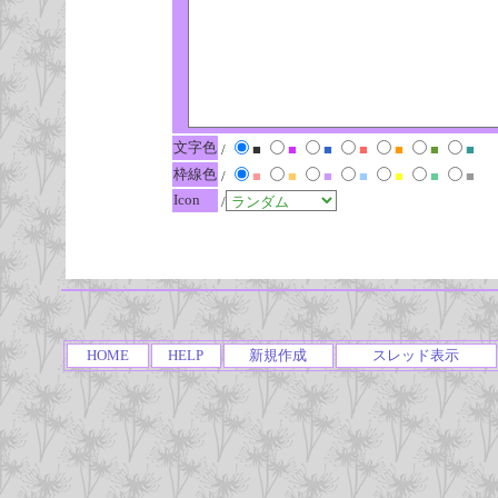
文字色
/
■
■
■
■
■
■
■
枠線色
/
■
■
■
■
■
■
■
Icon
/
HOME
HELP
新規作成
スレッド表示