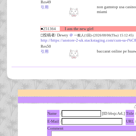
Res49
non gamstop usa casinos
引用
miami
■251364
I am the new girl
□投稿者/ Dewey
＠
一般人(1回)-(2026/08/06(Thu) 15:12:45)
http://https://anstore-2-uk.stackstaging.com/cum-sa-
Res50
baccarat online pe hua
引用
Name
/
[ID:bbsjcArL]
Title
E-Mail
/
URL
Comment