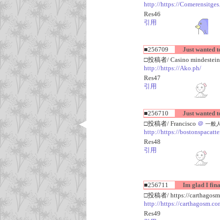
http://https://Comerensitge
Res46
引用
■256709
Just wanted to
□投稿者/ Casino mindesteinza
http://https://Ako.ph/
Res47
引用
■256710
Just wanted to
□投稿者/ Francisco
＠
一般人(4
http://https://bostonspacatt
Res48
引用
■256711
Im glad I fina
□投稿者/ https://carthagosm.C
http://https://carthagosm.co
Res49