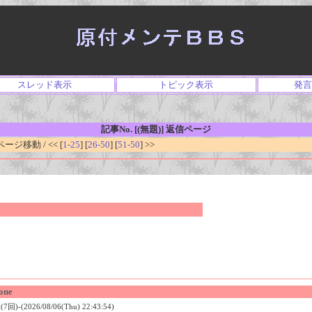
スレッド表示
トピック表示
発言
記事No. [(無題)] 返信ページ
ジ移動 / << [
1-25
] [
26-50
] [
51-50
] >>
one
回)-(2026/08/06(Thu) 22:43:54)