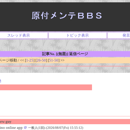
スレッド表示
トピック表示
発言
記事No. [(無題)] 返信ページ
ジ移動 / << [
1-25
] [
26-50
] [
51-50
] >>
動
ew guy
no online app
＠
一般人(1回)-(2026/08/07(Fri) 15:55:12)