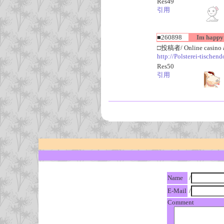
Res49
引用
■260898
Im happy I
□投稿者/ Online casino a
http://Polsterei-tischen
Res50
引用
Name
/
E-Mail
/
Comment