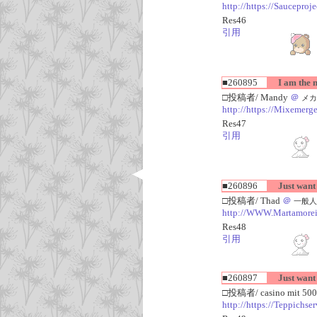
http://https://Sauceproj
Res46
引用
■260895
I am the n
□投稿者/ Mandy
＠
メカ好
http://https://Mixemerg
Res47
引用
■260896
Just want t
□投稿者/ Thad
＠
一般人(2
http://WWW.Martamorei
Res48
引用
■260897
Just want t
□投稿者/ casino mit 500 
http://https://Teppichse