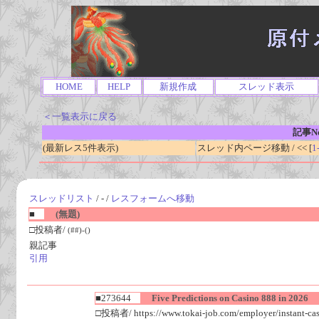
HOME
HELP
新規作成
スレッド表示
＜一覧表示に戻る
記事No
(最新レス5件表示)
スレッド内ページ移動 / << [
1
スレッドリスト
/ - /
レスフォームへ移動
■
(無題)
□投稿者/
(##)-()
親記事
引用
■273644
Five Predictions on Casino 888 in 2026
□投稿者/ https://www.tokai-job.com/employer/instant-casi