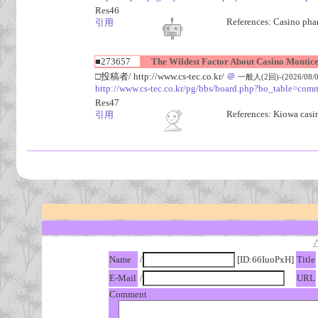
Res46
References: Casino ph
引用
■273657
The Wildest Factor About Casino Monticell
□投稿者/ http://www.cs-tec.co.kr/
＠
一般人(2回)-(2026/08/09
http://www.cs-tec.co.kr/pg/bbs/board.php?bo_table=c
Res47
References: Kiowa cas
引用
Name
/
[ID:66IuoPxH]
Title
E-Mail
/
URL
Comment