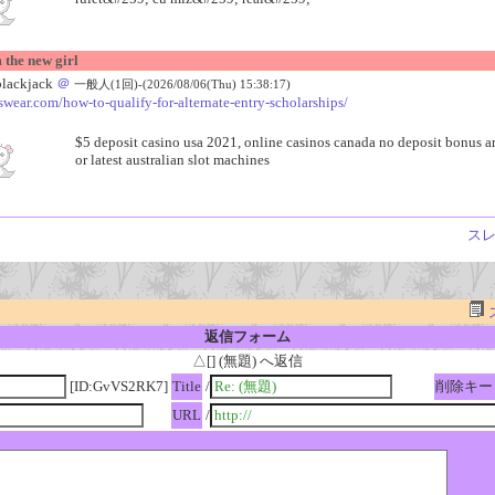
the new girl
lackjack
＠
一般人(1回)-(2026/08/06(Thu) 15:38:17)
pswear.com/how-to-qualify-for-alternate-entry-scholarships/
$5 deposit casino usa 2021, online casinos canada no deposit bonus a
or latest australian slot machines
ス
返信フォーム
△[] (無題) へ返信
[ID:GvVS2RK7]
Title
/
削除キー
URL
/