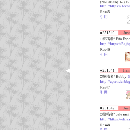
(2026/08/06(Thu) 15
http://https://Tec
Res45
引用
■251540
Just 
□投稿者/ Fifa Espo
http://https://Raj
Res46
引用
■251541
I am 
□投稿者/ Bobby
http://aprender.bb
Res47
引用
■251542
Just w
□投稿者/ cele mai b
http://https://elil
Res48
引用