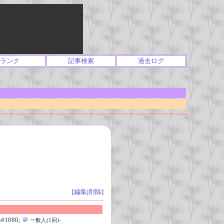
ランク
記事検索
過去ログ
[
編集
|
削除
]
&#1080;
＠
一般人(1回)-