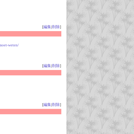
[
編集
|
削除
]
-moet-weten/
[
編集
|
削除
]
[
編集
|
削除
]