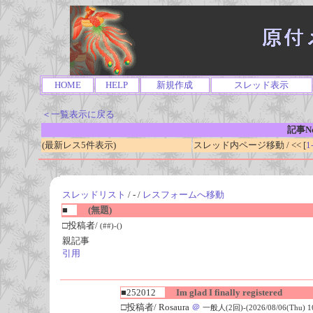
HOME
HELP
新規作成
スレッド表示
＜一覧表示に戻る
記事No
(最新レス5件表示)
スレッド内ページ移動 / << [
1
スレッドリスト
/ - /
レスフォームへ移動
■
(無題)
□投稿者/
(##)-()
親記事
引用
■252012
Im glad I finally registered
□投稿者/ Rosaura
＠
一般人(2回)-(2026/08/06(Thu) 16