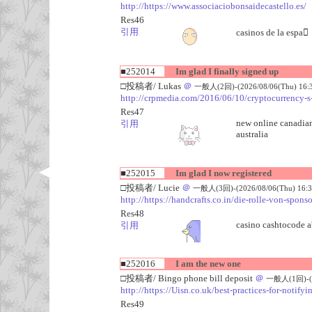
http://https://www.associaciobonsaidecastello.es/
Res46
引用
casinos de la espa
■252014
Im glad I finally signed up
□投稿者/ Lukas
＠
一般人(2回)-(2026/08/06(Thu) 16:3
http://crpmedia.com/2016/06/10/cryptocurrency-s
Res47
new online canadian 
引用
australia
■252015
Im glad I now registered
□投稿者/ Lucie
＠
一般人(3回)-(2026/08/06(Thu) 16:3
http://https://handcrafts.co.in/die-rolle-von-spons
Res48
casino cashtocode a
引用
■252016
I am the new one
□投稿者/ Bingo phone bill deposit
＠
一般人(1回)-(20
http://https://Uisn.co.uk/best-practices-for-notify
Res49