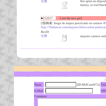
free spins no deposi
引用
money, or wwf black
■252017
I am the new girl
□投稿者/ Juego de naipes practicado en casinos
＠
http://Yantravat.com/mejores-libros-sobre-poker-pa
Res50
引用
mejores casinos onl
Name
/
[ID:MOCumW7a]
Titl
E-Mail
/
UR
Comment