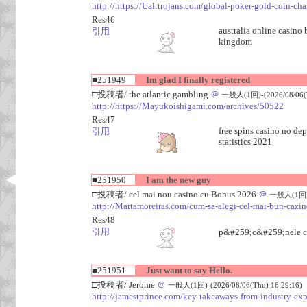
http://https://Ualrtrojans.com/global-poker-gold-coin-cha
Res46
australia online casino
引用
kingdom
■251949
Im glad I finally registered
□投稿者/ the atlantic gambling
＠
一般人(1回)-(2026/08/06(T
http://https://Mayukoishigami.com/archives/50522
Res47
free spins casino no de
引用
statistics 2021
■251950
I am the new guy
□投稿者/ cel mai nou casino cu Bonus 2026
＠
一般人(1回)-(
http://Martamoreiras.com/cum-sa-alegi-cel-mai-bun-cazi
Res48
引用
p&#259;c&#259;nele 
■251951
Just want to say Hello.
□投稿者/ Jerome
＠
一般人(1回)-(2026/08/06(Thu) 16:29:16)
http://jamestprince.com/key-takeaways-from-industry-exp