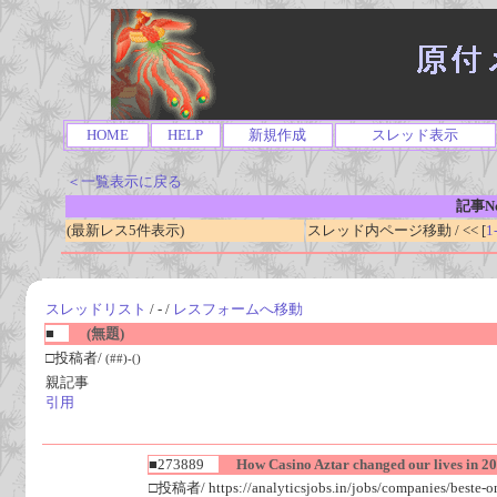
HOME
HELP
新規作成
スレッド表示
＜一覧表示に戻る
記事No
(最新レス5件表示)
スレッド内ページ移動 / << [
1
スレッドリスト
/ - /
レスフォームへ移動
■
(無題)
□投稿者/
(##)-()
親記事
引用
■273889
How Casino Aztar changed our lives in 2
□投稿者/ https://analyticsjobs.in/jobs/companies/beste-on