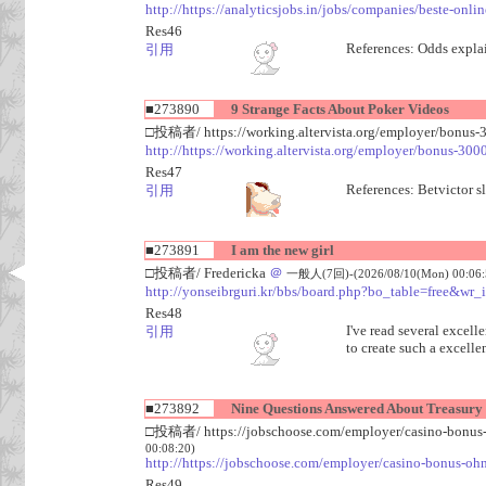
http://https://analyticsjobs.in/jobs/companies/beste-onli
Res46
References: Odds expl
引用
■273890
9 Strange Facts About Poker Videos
□投稿者/ https://working.altervista.org/employer/bonus-
http://https://working.altervista.org/employer/bonus-3000
Res47
References: Betvictor s
引用
■273891
I am the new girl
□投稿者/ Fredericka
＠
一般人(7回)-(2026/08/10(Mon) 00:06:
http://yonseibrguri.kr/bbs/board.php?bo_table=free&wr
Res48
I've read several excell
引用
to create such a excellen
■273892
Nine Questions Answered About Treasury 
□投稿者/ https://jobschoose.com/employer/casino-bonus-
00:08:20)
http://https://jobschoose.com/employer/casino-bonus-oh
Res49