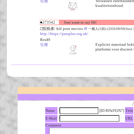
Volwassen entertainment
引用
kwaliteitsinhoud.
■273542
Just want to say Hi!
□投稿者/ full porn movies
＠
一般人(1回)-(2026/08/09(Sun) 1
http://https://passplus.org.uk/
Res49
Expliciet materiaal bek
引用
platforms voor discreet
Name
/
[ID:RFkFElN7]
Title
E-Mail
/
URL
Comment