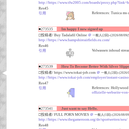
http://https://www.tfw2005.com/boards/proxy.php?link=h
Res45
References: Tunica ms 
引用
■273535
Im happy I now signed up
□投稿者/ Buy Tadalafil Online
＠
一般人(2回)-(2026/08/09(Su
http://https://www.hampshireairfields.eu.com/
Res46
Volwassen inhoud stream
引用
■273539
How To Become Better With Silver Slipper
□投稿者/ https://www.tokai-job.com
＠
一般人(2回)-(2026/08
http://https://www.tokai-job.com/employer/instant-casin
Res47
References: Hollywood 
引用
offizielle-webseite-von
■273541
Just want to say Hello.
□投稿者/ FULL PORN MOVIES
＠
一般人(1回)-(2026/08/09(
http://https://www.thegameroom.org/de/sportwetten/neu/
Res48