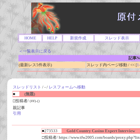
HOME
HELP
新規作成
スレッド表示
＜一覧表示に戻る
記事No
(最新レス5件表示)
スレッド内ページ移動 / << [
1
スレッドリスト
/ - /
レスフォームへ移動
■
(無題)
□投稿者/
(##)-()
親記事
引用
■273533
Gold Country Casino Expert Interview
□投稿者/ https://www.tfw2005.com/boards/proxy.php?link