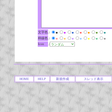
文字色
/
■
■
■
■
■
■
■
枠線色
/
■
■
■
■
■
■
■
Icon
/
HOME
HELP
新規作成
スレッド表示