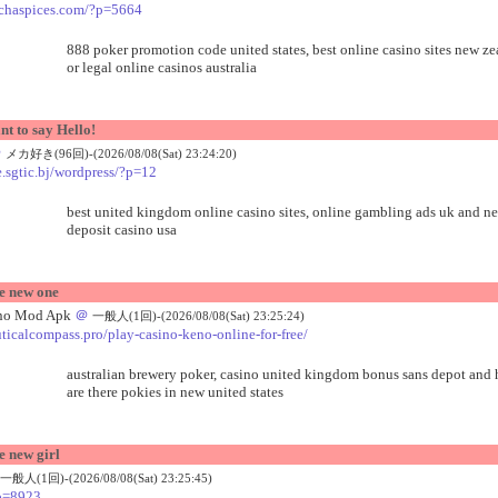
achaspices.com/?p=5664
888 poker promotion code united states, best online casino sites new ze
or legal online casinos australia
t to say Hello!
＠
メカ好き(96回)-(2026/08/08(Sat) 23:24:20)
ce.sgtic.bj/wordpress/?p=12
best united kingdom online casino sites, online gambling ads uk and n
deposit casino usa
 new one
no Mod Apk
＠
一般人(1回)-(2026/08/08(Sat) 23:25:24)
uticalcompass.pro/play-casino-keno-online-for-free/
australian brewery poker, casino united kingdom bonus sans depot and 
are there pokies in new united states
 new girl
一般人(1回)-(2026/08/08(Sat) 23:25:45)
?p=8923