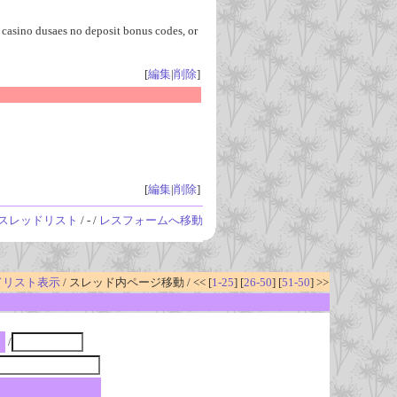
 casino dusaes no deposit bonus codes, or
[
編集
|
削除
]
[
編集
|
削除
]
スレッドリスト
/ - /
レスフォームへ移動
ドリスト表示
/ スレッド内ページ移動 / << [
1-25
] [
26-50
] [
51-50
] >>
/