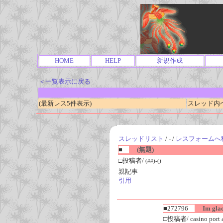
HOME
HELP
新規作成
＜一覧表示に戻る
(最新レス5件表示)
スレッド内ペー
スレッドリスト
/ - /
レスフォームへ
■
(無題)
□投稿者/
(##)-()
親記事
引用
■272796
Im glad I
□投稿者/ casino port 