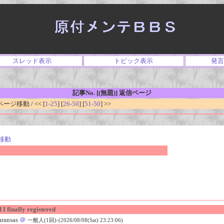
スレッド表示
トピック表示
発言
記事No. [(無題)] 返信ページ
ジ移動 / << [
1-25
] [
26-50
] [
51-50
] >>
移動
 finally registered
aransas
＠
一般人(1回)-(2026/08/08(Sat) 23:23:06)