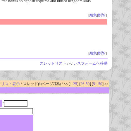
no free bonus no deposit required and united kingdom slots
[
編集
|
削除
]
[
編集
|
削除
]
スレッドリスト
/ - /
レスフォームへ移動
ドリスト表示
/ スレッド内ページ移動 / << [
1-25
] [
26-50
] [
51-50
] >>
/