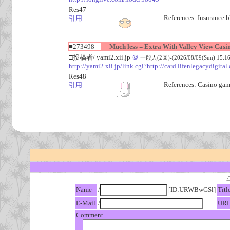
Res47
References: Insurance 
引用
■273498
Much less = Extra With Valley View Casin
□投稿者/ yami2.xii.jp
＠
一般人(2回)-(2026/08/09(Sun) 15:16
http://yami2.xii.jp/link.cgi?http://card.lifenlegacydigita
Res48
References: Casino ga
引用
Name
/
[ID:URWBwGSl]
Titl
E-Mail
/
UR
Comment