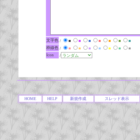
文字色
/
■
■
■
■
■
■
■
枠線色
/
■
■
■
■
■
■
■
Icon
/
HOME
HELP
新規作成
スレッド表示