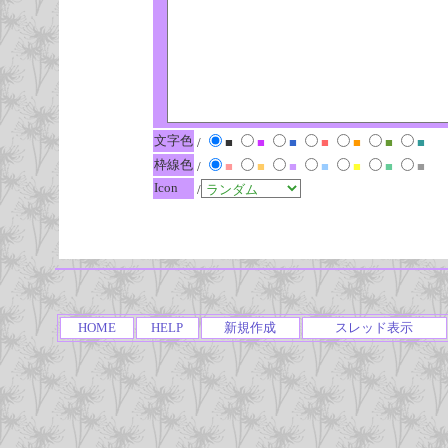
文字色
/
■
■
■
■
■
■
■
枠線色
/
■
■
■
■
■
■
■
Icon
/
HOME
HELP
新規作成
スレッド表示