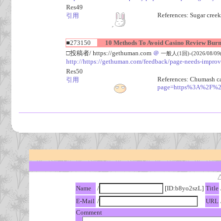
Res49
References: Sugar cree
引用
■273150
10 Methods To Avoid Casino Review Burn
□投稿者/ https://gethuman.com
＠
一般人(1回)-(2026/08/09(S
http://https://gethuman.com/feedback/page-needs-im
Res50
References: Chumash c
引用
page=https%3A%2F%2F
Name
/
[ID:b8yo2szL]
Title
E-Mail
/
URL
Comment