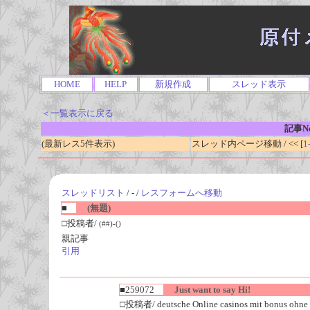
HOME
HELP
新規作成
スレッド表示
＜一覧表示に戻る
記事No
(最新レス5件表示)
スレッド内ページ移動 / << [
1
スレッドリスト
/ - /
レスフォームへ移動
■
(無題)
□投稿者/
(##)-()
親記事
引用
■259072
Just want to say Hi!
□投稿者/ deutsche Online casinos mit bonus ohne