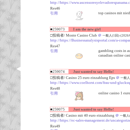
http://https://www.ascensoresyelevadorespanama.co
Res46
top casinos mit nie
引用
■259073
I am the new girl
□投稿者/ Monte Casino Club
＠
一般人(1回)-(2026/08/
http://https://Businessanalysisportal.com/a-compar
Res47
gambling costs in au
引用
canadian online cas
■259074
Just wanted to say Hello!
□投稿者/ Casino 25 euro einzahlung Eps
＠
一般人(1
http://https://www.coelhorst.com/frau-und-gluckssp
Res48
online casino 1 eur
引用
■259075
Just wanted to say Hello!
□投稿者/ Casino mit 40 euro einzahlung
＠
一般人(1回
http://https://ec-sales-management.de/uncategoriz
Res49