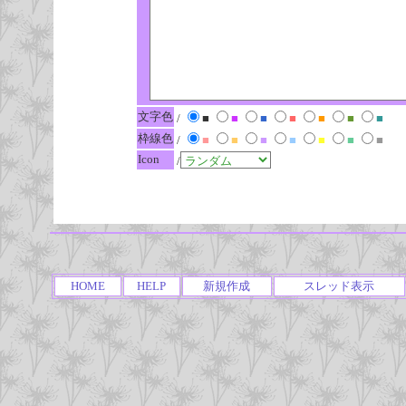
文字色
/
■
■
■
■
■
■
■
枠線色
/
■
■
■
■
■
■
■
Icon
/
HOME
HELP
新規作成
スレッド表示