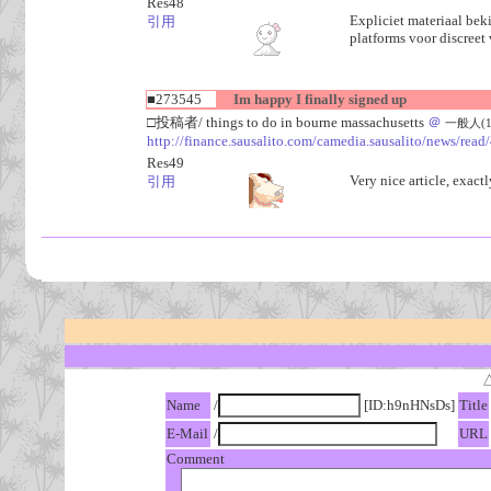
Res48
Expliciet materiaal bek
引用
platforms voor discreet
■273545
Im happy I finally signed up
□投稿者/ things to do in bourne massachusetts
＠
一般人(1回)
http://finance.sausalito.com/camedia.sausalito/news/rea
Res49
Very nice article, exact
引用
Name
/
[ID:h9nHNsDs]
Title
E-Mail
/
URL
Comment