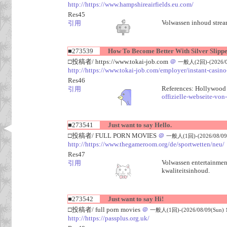
http://https://www.hampshireairfields.eu.com/
Res45
Volwassen inhoud stream
引用
■273539
How To Become Better With Silver Slipper
□投稿者/ https://www.tokai-job.com
＠
一般人(2回)-(2026/08
http://https://www.tokai-job.com/employer/instant-casin
Res46
References: Hollywood 
引用
offizielle-webseite-von
■273541
Just want to say Hello.
□投稿者/ FULL PORN MOVIES
＠
一般人(1回)-(2026/08/09(
http://https://www.thegameroom.org/de/sportwetten/neu/
Res47
Volwassen entertainment
引用
kwaliteitsinhoud.
■273542
Just want to say Hi!
□投稿者/ full porn movies
＠
一般人(1回)-(2026/08/09(Sun) 1
http://https://passplus.org.uk/