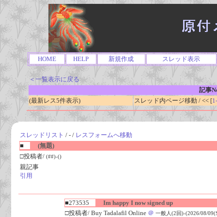
HOME
HELP
新規作成
スレッド表示
＜一覧表示に戻る
記事No
(最新レス5件表示)
スレッド内ページ移動 / << [
1
スレッドリスト
/ - /
レスフォームへ移動
■
(無題)
□投稿者/
(##)-()
親記事
引用
■273535
Im happy I now signed up
□投稿者/ Buy Tadalafil Online
＠
一般人(2回)-(2026/08/09(Su