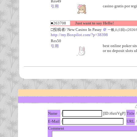
Res49
casino gratis por reg
引用
■263708
Just want to say Hello!
□投稿者/ New Casino In Pasay
＠
一般人(1回)-(2026/08/
http://my.Boxpilot.com/?p=38398
Res50
best online poker si
引用
or no deposit slots u
Name
/
[ID:i6ztiVgP]
Title
/
E-Mail
/
URL
/
Comment