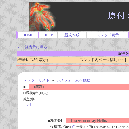
HOME
HELP
新規作成
スレッド表示
＜一覧表示に戻る
記事No
(最新レス5件表示)
スレッド内ページ移動 / << [
1
スレッドリスト
/ - /
レスフォームへ移動
■
(無題)
□投稿者/
(##)-()
親記事
引用
■263704
Just want to say Hello.
□投稿者/ Oren
＠
一般人(4回)-(2026/08/07(Fri) 22:45:2