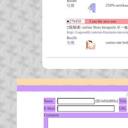
Res49
250% nettikas
引用
■270450
I am the new one
□投稿者/ online Slots freispiele
＠
一般人(
http://capeodd.com/eu-lizenzen-im-ver
Res50
casino mit hoh
引用
Name
/
[ID:h8SrH99z]
Title
E-Mail
/
URL
Comment