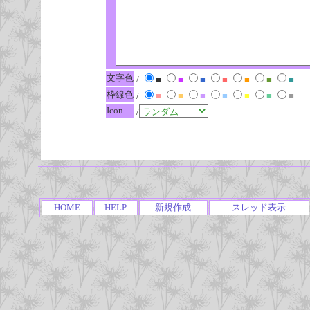
文字色
/
■
■
■
■
■
■
■
枠線色
/
■
■
■
■
■
■
■
Icon
/
HOME
HELP
新規作成
スレッド表示