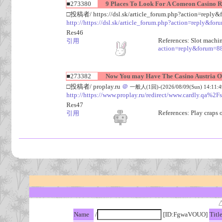
■273380
9 Places To Look For A Comeon Casino R
□投稿者/ https://dsl.sk/article_forum.php?action=reply&fo
http://https://dsl.sk/article_forum.php?action=reply&for
Res46
References: Slot machi
引用
action=reply&forum=88&
■273382
Now You may Have The Casino Austria Of 
□投稿者/ proplay.ru
＠
一般人(1回)-(2026/08/09(Sun) 14:11:4
http://https://www.proplay.ru/redirect/www.cardly.qa%2
Res47
References: Play craps 
引用
Name
/
[ID:FgwaVOUO]
Titl