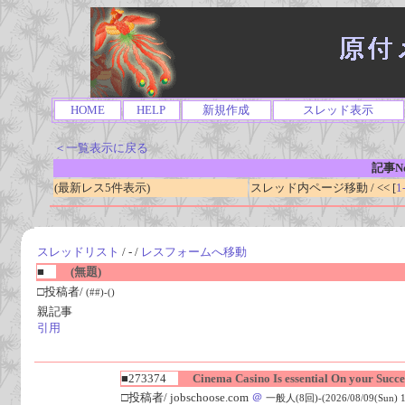
HOME
HELP
新規作成
スレッド表示
＜一覧表示に戻る
記事No
(最新レス5件表示)
スレッド内ページ移動 / << [
1
スレッドリスト
/ - /
レスフォームへ移動
■
(無題)
□投稿者/
(##)-()
親記事
引用
■273374
Cinema Casino Is essential On your Succe
□投稿者/ jobschoose.com
＠
一般人(8回)-(2026/08/09(Sun) 1