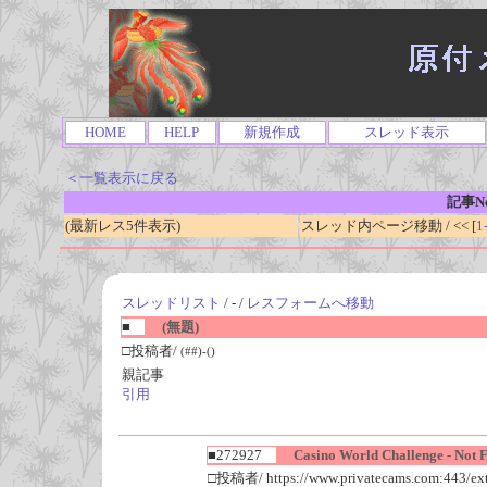
HOME
HELP
新規作成
スレッド表示
＜一覧表示に戻る
記事No
(最新レス5件表示)
スレッド内ページ移動 / << [
1
スレッドリスト
/ - /
レスフォームへ移動
■
(無題)
□投稿者/
(##)-()
親記事
引用
■272927
Casino World Challenge - Not F
□投稿者/ https://www.privatecams.com:443/exter