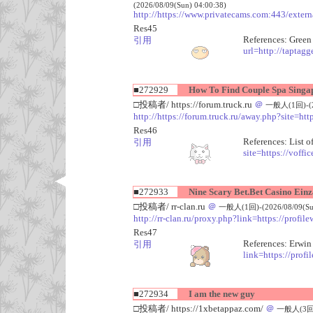
(2026/08/09(Sun) 04:00:38)
http://https://www.privatecams.com:443/extern
Res45
References: Green
引用
url=http://taptag
■272929
How To Find Couple Spa Singap
□投稿者/ https://forum.truck.ru
＠
一般人(1回)-(20
http://https://forum.truck.ru/away.php?site=htt
Res46
References: List o
引用
site=https://voffi
■272933
Nine Scary Bet.Bet Casino Einz
□投稿者/ rr-clan.ru
＠
一般人(1回)-(2026/08/09(Sun
http://rr-clan.ru/proxy.php?link=https://profil
Res47
References: Erwi
引用
link=https://prof
■272934
I am the new guy
□投稿者/ https://1xbetappaz.com/
＠
一般人(3回)-(