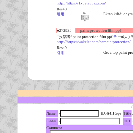
http://https://1xbetappaz.com/
Res48
Ekran kilidi qoy
引用
■272935
paint protection film ppf
□投稿者/ paint protection film ppf
＠
一般人(1回)-
http://https://wakelet.com/carpaintprotection/
Res49
Get a top paint pro
引用
Name
/
[ID:4t4I1Gqe]
Title
E-Mail
/
URL
Comment