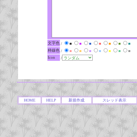
文字色
/
■
■
■
■
■
■
■
枠線色
/
■
■
■
■
■
■
■
Icon
/
HOME
HELP
新規作成
スレッド表示