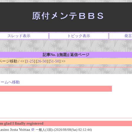
スレッド表示
トピック表示
発言
記事No. [(無題)] 返信ページ
ジ移動 / << [
1-25
] [
26-50
] [
51-50
] >>
ォームへ移動
glad I finally registered
sino Josta Voittaa
＠
一般人(1回)-(2026/08/08(Sat) 02:12:44)