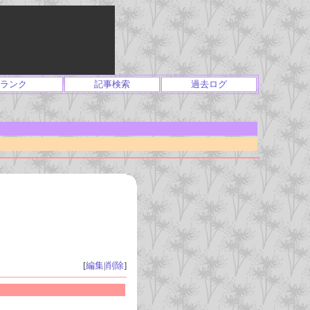
ランク
記事検索
過去ログ
[
編集
|
削除
]