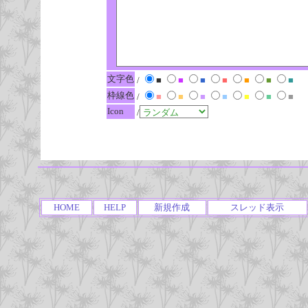
文字色
/
■
■
■
■
■
■
■
枠線色
/
■
■
■
■
■
■
■
Icon
/
HOME
HELP
新規作成
スレッド表示