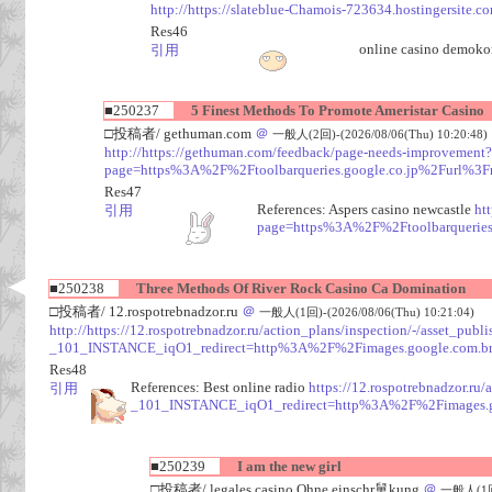
http://https://slateblue-Chamois-723634.hostingersite.c
Res46
online casino demoko
引用
■250237
5 Finest Methods To Promote Ameristar Casino
□投稿者/ gethuman.com
＠
一般人(2回)-(2026/08/06(Thu) 10:20:48)
http://https://gethuman.com/feedback/page-needs-improvement?
page=https%3A%2F%2Ftoolbarqueries.google.co.jp%2Furl%3
Res47
References: Aspers casino newcastle
ht
引用
page=https%3A%2F%2Ftoolbarquerie
■250238
Three Methods Of River Rock Casino Ca Domination
□投稿者/ 12.rospotrebnadzor.ru
＠
一般人(1回)-(2026/08/06(Thu) 10:21:04)
http://https://12.rospotrebnadzor.ru/action_plans/inspection/-/asset_pu
_101_INSTANCE_iqO1_redirect=http%3A%2F%2Fimages.google.com.b
Res48
References: Best online radio
https://12.rospotrebnadzor.ru
引用
_101_INSTANCE_iqO1_redirect=http%3A%2F%2Fimages.g
■250239
I am the new girl
□投稿者/ legales casino Ohne einschr舅kung
＠
一般人(1回)-