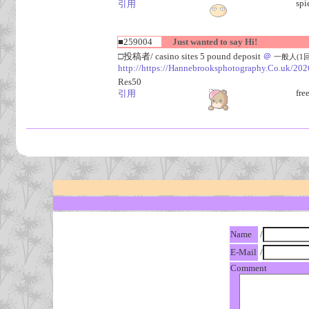
spi
引用
■259004
Just wanted to say Hi!
□投稿者/ casino sites 5 pound deposit
＠
一般人(1回)-(
http://https://Hannebrooksphotography.Co.uk/2026
Res50
fre
引用
Name
/
E-Mail
/
Comment