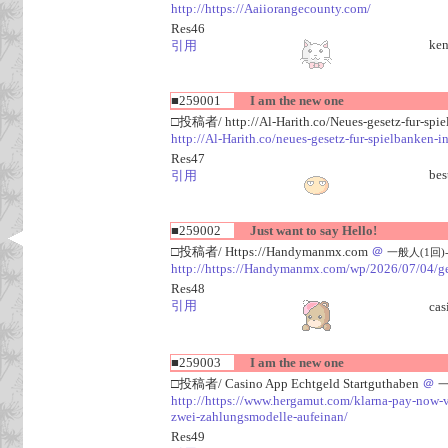
http://https://Aaiiorangecounty.com/
Res46
ken
引用
■259001
I am the new one
□投稿者/ http://Al-Harith.co/Neues-gesetz-fur-spi
http://Al-Harith.co/neues-gesetz-fur-spielbanken-
Res47
bes
引用
■259002
Just want to say Hello!
□投稿者/ Https://Handymanmx.com
＠
一般人(1回)-(2
http://https://Handymanmx.com/wp/2026/07/04/ge
Res48
引用
cas
■259003
I am the new one
□投稿者/ Casino App Echtgeld Startguthaben
＠
一
http://https://www.hergamut.com/klarna-pay-now-vs
zwei-zahlungsmodelle-aufeinan/
Res49