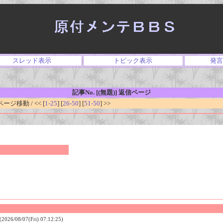
スレッド表示
トピック表示
発言
記事No. [(無題)] 返信ページ
ジ移動 / << [
1-25
] [
26-50
] [
51-50
] >>
26/08/07(Fri) 07:12:25)