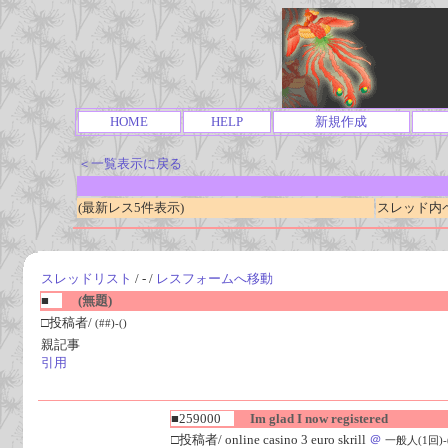
HOME
HELP
新規作成
＜一覧表示に戻る
(最新レス5件表示)
スレッド内ペー
スレッドリスト
/ - /
レスフォームへ移動
■
(無題)
□投稿者/
(##)-()
親記事
引用
■259000
Im glad I now registered
□投稿者/ online casino 3 euro skrill
＠
一般人(1回)-(20