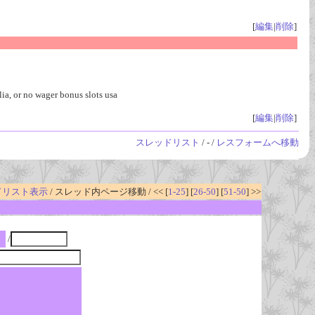
[
編集
|
削除
]
lia, or no wager bonus slots usa
[
編集
|
削除
]
スレッドリスト
/ - /
レスフォームへ移動
ドリスト表示
/ スレッド内ページ移動 / << [
1-25
] [
26-50
] [
51-50
] >>
/