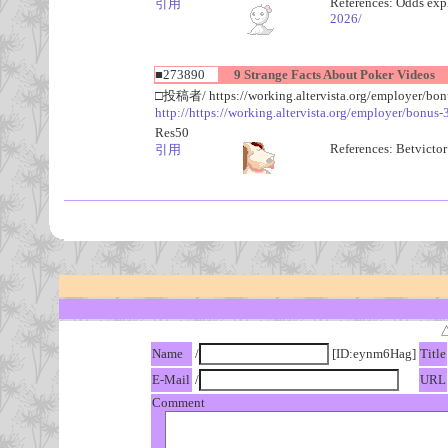
References: Odds exp
引用
2026/
■273890
9 Strange Facts About Poker Videos
□投稿者/ https://working.altervista.org/employer/bon
http://https://working.altervista.org/employer/bonus-
Res50
References: Betvictor
引用
Name
/
[ID:eynm6Hag]
Title
E-Mail
/
URL
Comment