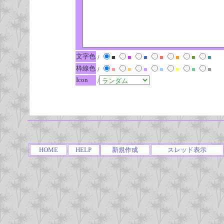
文字色
/
■
■
■
■
■
■
■
枠線色
/
■
■
■
■
■
■
■
Icon
/
HOME
HELP
新規作成
スレッド表示