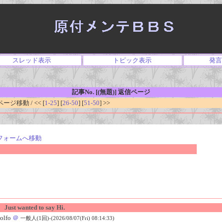
スレッド表示
トピック表示
発言
記事No. [(無題)] 返信ページ
ジ移動 / << [
1-25
] [
26-50
] [
51-50
] >>
フォームへ移動
Just wanted to say Hi.
olfo
＠
一般人(1回)-(2026/08/07(Fri) 08:14:33)