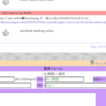
Just want to say Hello.
no 2 euro sofort�berweisung
＠
一般人(1回)-(2026/08/07(Fri) 08:15:16)
://Destinomigrar.com/2026/03/03/die-auswirkungen-von-covid-19-auf-die-online-gl
spielbank hamburg online
スレッドリ
スレッ
返信フォーム
△[] (無題) へ返信
[ID:r7ZKWqGF]
Title
/
削除キー
URL
/