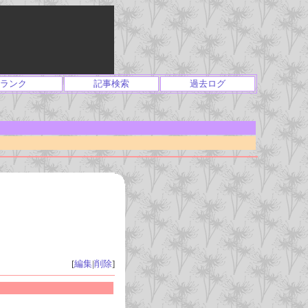
ランク
記事検索
過去ログ
[
編集
|
削除
]