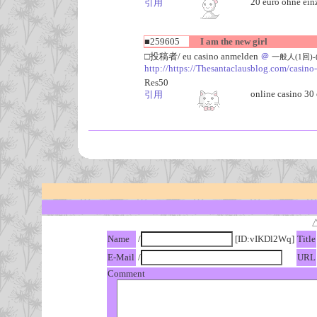
20 euro ohne ein
引用
■259605
I am the new girl
□投稿者/ eu casino anmelden
＠
一般人(1回)-(20
http://https://Thesantaclausblog.com/casino
Res50
online casino 30 
引用
Name
/
[ID:vIKDl2Wq]
Title
E-Mail
/
URL
Comment