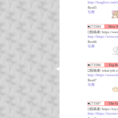
http://longlive.com
Res45
引用
■273584
How To 
□投稿者/ https://www.o
http://https://www.o
Res46
引用
■273586
Top Bur
□投稿者/ tokai-job.
http://https://www.t
Res47
引用
■273587
The Ups
□投稿者/ https://toyo
http://https://toyot