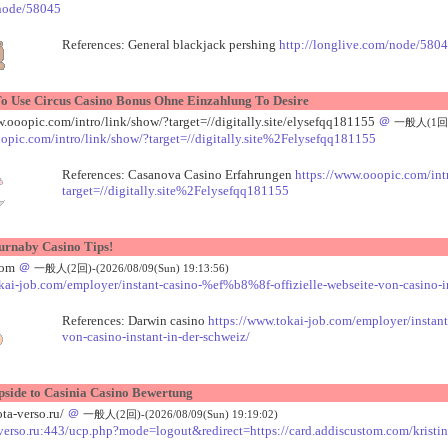
/node/58045
References: General blackjack pershing
http://longlive.com/node/580
Use Circus Casino Bonus Ohne Einzahlung To Desire
oopic.com/intro/link/show/?target=//digitally.site/elysefqq181155
＠
一般人(1回)-(
oopic.com/intro/link/show/?target=//digitally.site%2Felysefqq181155
References: Casanova Casino Erfahrungen
https://www.ooopic.com/int
target=//digitally.site%2Felysefqq181155
naby Casino Tips!
com
＠
一般人(2回)-(2026/08/09(Sun) 19:13:56)
okai-job.com/employer/instant-casino-%ef%b8%8f-offizielle-webseite-von-casino-in
References: Darwin casino
https://www.tokai-job.com/employer/instan
von-casino-instant-in-der-schweiz/
ide to Casinia Casino Bewertung
ta-verso.ru/
＠
一般人(2回)-(2026/08/09(Sun) 19:19:02)
a-verso.ru:443/ucp.php?mode=logout&redirect=https://card.addiscustom.com/kristi