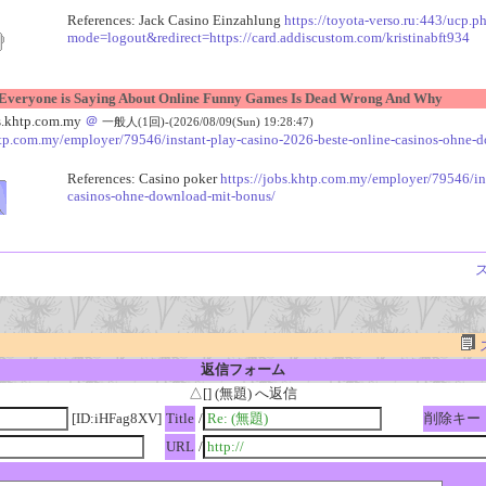
References: Jack Casino Einzahlung
https://toyota-verso.ru:443/ucp.p
mode=logout&redirect=https://card.addiscustom.com/kristinabft934
eryone is Saying About Online Funny Games Is Dead Wrong And Why
s.khtp.com.my
＠
一般人(1回)-(2026/08/09(Sun) 19:28:47)
khtp.com.my/employer/79546/instant-play-casino-2026-beste-online-casinos-ohne-
References: Casino poker
https://jobs.khtp.com.my/employer/79546/in
casinos-ohne-download-mit-bonus/
返信フォーム
△[] (無題) へ返信
[ID:iHFag8XV]
Title
/
削除キー
URL
/