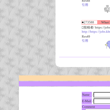
Res48
引用
■273588
What Ev
□投稿者/ https://job
http://https://jobs.
Res49
引用
Name
/
E-Mail
/
Comment