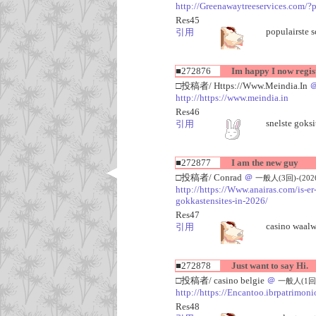
http://Greenawaytreeservices.com/
Res45
populairste s
引用
■272876
Im happy I now regis
□投稿者/ Https://Www.Meindia.In
http://https://www.meindia.in
Res46
snelste goks
引用
■272877
I am the new guy
□投稿者/ Conrad
＠
一般人(3回)-(2026/
http://https://Www.anairas.com/is-e
gokkastensites-in-2026/
Res47
casino waalw
引用
■272878
Just want to say Hi.
□投稿者/ casino belgie
＠
一般人(1回)-(
http://https://Encantoo.ibrpatrimon
Res48