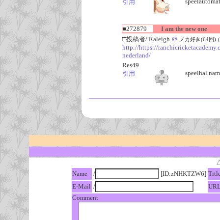
speelautomat
引用
■272879
I am the new one
□投稿者/ Raleigh
＠
メカ好き(64回)-(202
http://https://ranchicricketacadem
nederland/
Res49
speelhal nam
引用
Name
/
[ID:zNHKTZW6]
Titl
E-Mail
/
UR
Comment