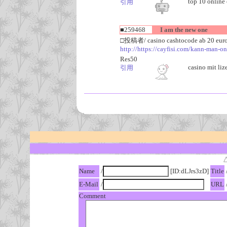
top 10 online 
引用
■259468
I am the new one
□投稿者/ casino cashtocode ab 20 eur
http://https://cayfisi.com/kann-man-on
Res50
casino mit liz
引用
Name
/
[ID:dLJrs3zD]
Title
E-Mail
/
URL
Comment