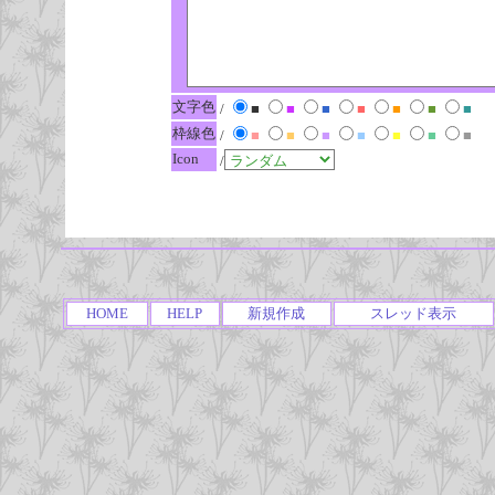
文字色
/
■
■
■
■
■
■
■
枠線色
/
■
■
■
■
■
■
■
Icon
/
HOME
HELP
新規作成
スレッド表示