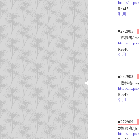
http://http
Res45
引用
■272905
□投稿者/ step
http://https
Res46
引用
■272908
□投稿者/ mys
http://https
Res47
引用
■272909
□投稿者/ js.
http://http