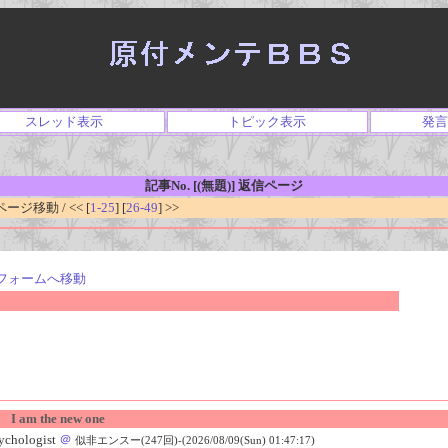
スレッド表示
トピック表示
発言
記事No. [(無題)] 返信ページ
ジ移動 / << [
1-25
] [
26-49
] >>
フォームへ移動
I am the new one
chologist
＠
似非エンスー(247回)-(2026/08/09(Sun) 01:47:17)